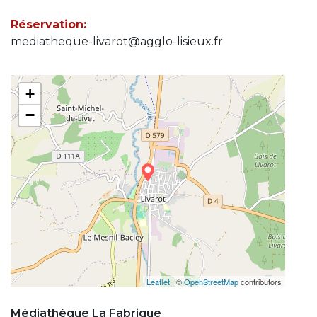
Réservation:
mediatheque-livarot@agglo-lisieux.fr
+
−
Leaflet
| ©
OpenStreetMap
contributors
Médiathèque La Fabrique